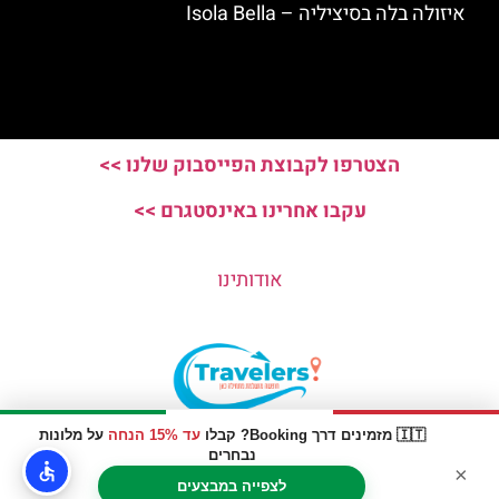
איזולה בלה בסיציליה – Isola Bella
הצטרפו לקבוצת הפייסבוק שלנו >>
עקבו אחרינו באינסטגרם >>
אודותינו
🇮🇹 מזמינים דרך Booking? קבלו
עד 15% הנחה
על מלונות
האתר הינו אתר המלצות מטיילים © כל הזכויות שמורות לסוכנות
נבחרים
×
TRAVELERS.CO.IL
לצפייה במבצעים