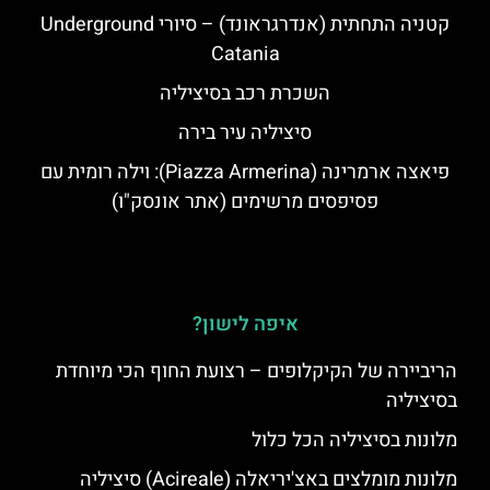
קטניה התחתית (אנדרגראונד) – סיורי Underground
Catania
השכרת רכב בסיציליה
סיציליה עיר בירה
פיאצה ארמרינה (Piazza Armerina): וילה רומית עם
פסיפסים מרשימים (אתר אונסק"ו)
איפה לישון?
הריביירה של הקיקלופים – רצועת החוף הכי מיוחדת
בסיציליה
מלונות בסיציליה הכל כלול
מלונות מומלצים באצ'יריאלה (Acireale) סיציליה