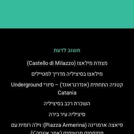
חשוב לדעת
מצודת מילאצו (Castello di Milazzo)
מילאצו בסיציליה מדריך למטיילים
קטניה התחתית (אנדרגראונד) – סיורי Underground
Catania
השכרת רכב בסיציליה
סיציליה עיר בירה
פיאצה ארמרינה (Piazza Armerina): וילה רומית עם
פסיפסים מרשימים (אתר אונסק"ו)