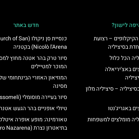
פה לישון?
חדש באתר
הקיקלופים – רצועת
כנסיית סן ניקולו (h of San
חדת בסיציליה
Nicolò l'Arena) בקטניה
ליה הכל כלול
סיור טרק בהר אטנה מחוץ למס
המוכר למטיילים
ים באצ'יריאלה
המוזיאון האזורי הבינתחומי של
מסינה
בסיציליה – סיציליה מלון
סיור בעיירה מוסומלי (Mussomeli)
ם באגריג'נטו
טיולי אופניים בהר הגעש אטנה
ליה מומלצים למשפחות
טאורמינה: מופע אופרה איטלק
בתיאטרון נצרת (Teatro Nazarena)