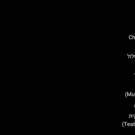
Churc
לול
ית