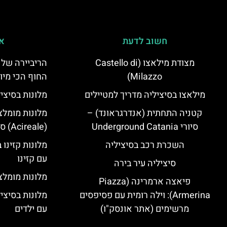
חשוב לדעת
אי
מצודת מילאצו (Castello di
הריביירה של 
Milazzo)
החוף הכי מיו
מילאצו בסיציליה מדריך למטיילים
מלונות בסיצי
קטניה התחתית (אנדרגראונד) –
מלונות מומלצ
סיורי Underground Catania
(Acireale) סיציליה
השכרת רכב בסיציליה
מלונות קזינו 
עם קזינו
סיציליה עיר בירה
מלונות מומלצי
פיאצה ארמרינה (Piazza
Armerina): וילה רומית עם פסיפסים
מלונות בסיצי
מרשימים (אתר אונסק"ו)
עם ילדים