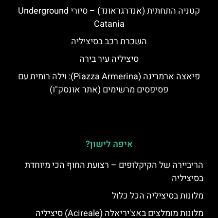
קטניה התחתית (אנדרגראונד) – סיורי Underground
Catania
השכרת רכב בסיציליה
סיציליה עיר בירה
פיאצה ארמרינה (Piazza Armerina): וילה רומית עם
פסיפסים מרשימים (אתר אונסק"ו)
איפה לישון?
הריביירה של הקיקלופים – רצועת החוף הכי מיוחדת
בסיציליה
מלונות בסיציליה הכל כלול
מלונות מומלצים באצ'יריאלה (Acireale) סיציליה