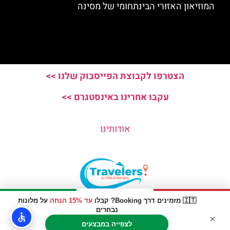
המוזיאון האזורי הבינתחומי של מסינה
הצטרפו לקבוצת הפייסבוק שלנו >>
עקבו אחרינו באינסטגרם >>
אודותינו
🇮🇹 מזמינים דרך Booking? קבלו
עד 15% הנחה
על מלונות
האתר הינו אתר המלצות מטיילים © כל הזכויות שמורות לסוכנות
נבחרים
×
TRAVELERS.CO.IL
לצפייה במבצעים