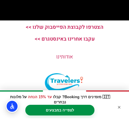
הצטרפו לקבוצת הפייסבוק שלנו >>
עקבו אחרינו באינסטגרם >>
אודותינו
🇮🇹 מזמינים דרך Booking? קבלו
עד 15% הנחה
על מלונות
האתר הינו אתר המלצות מטיילים © כל הזכויות שמורות לסוכנות
נבחרים
×
TRAVELERS.CO.IL
לצפייה במבצעים
מדיניות פרטיות